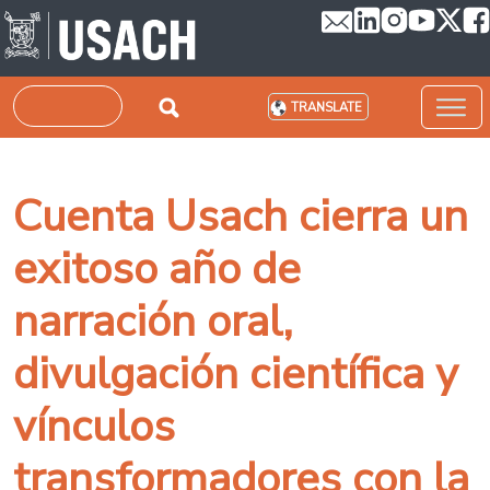
Skip to main content
Search
TRANSLATE
Cuenta Usach cierra un
exitoso año de
narración oral,
divulgación científica y
vínculos
transformadores con la