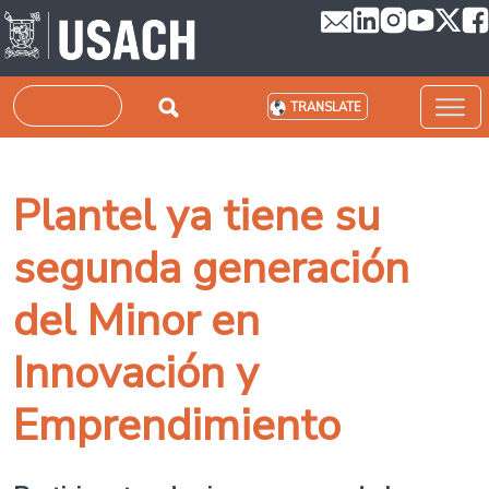
Skip to main content
Search
TRANSLATE
Plantel ya tiene su
segunda generación
del Minor en
Innovación y
Emprendimiento