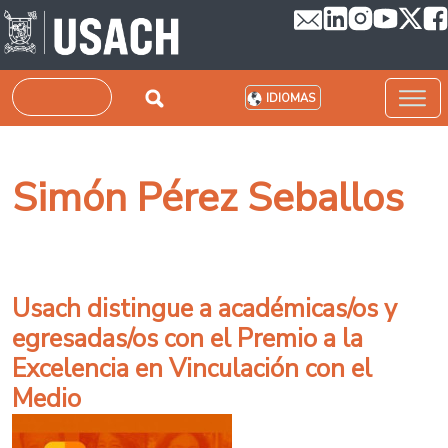
Pasar al contenido principal
Buscar
IDIOMAS
Simón Pérez Seballos
Usach distingue a académicas/os y
egresadas/os con el Premio a la
Excelencia en Vinculación con el
Medio