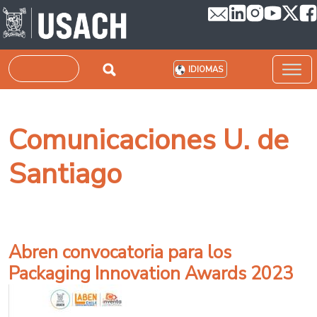
Pasar al contenido principal
Buscar
IDIOMAS
Comunicaciones U. de
Santiago
Abren convocatoria para los
Packaging Innovation Awards 2023