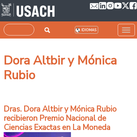
Pasar al contenido principal
Buscar
IDIOMAS
Dora Altbir y Mónica
Rubio
Dras. Dora Altbir y Mónica Rubio
recibieron Premio Nacional de
Ciencias Exactas en La Moneda