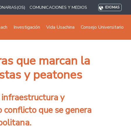
ONARIAS(OS)
COMUNICACIONES Y MEDIOS
IDIOMAS
sach
Investigación
Vida Usachina
Consejo Universitario
ras que marcan la
listas y peatones
 infraestructura y
o conflicto que se genera
politana.