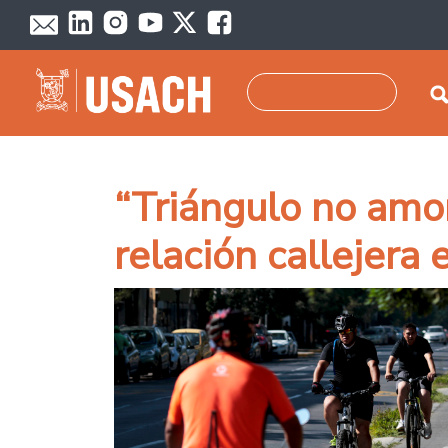
Pasar al contenido principal
Buscar
“Triángulo no amor
relación callejera 