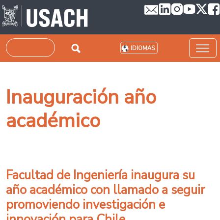
Pasar al contenido principal
Buscar
IDIOMAS
Inauguración año
académico
Facultad de Ingeniería inaugura su
año académico con llamado a seguir
promoviendo investigación e
innovación para Chile