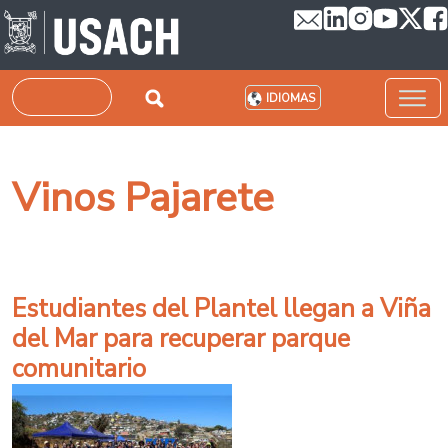
Pasar al contenido principal
Buscar
IDIOMAS
Vinos Pajarete
Estudiantes del Plantel llegan a Viña
del Mar para recuperar parque
comunitario