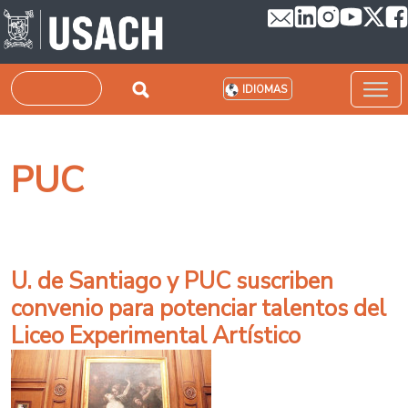
Pasar al contenido principal
Buscar
IDIOMAS
PUC
U. de Santiago y PUC suscriben
convenio para potenciar talentos del
Liceo Experimental Artístico