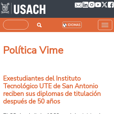
Pasar al contenido principal
Buscar
IDIOMAS
Política Vime
Exestudiantes del Instituto
Tecnológico UTE de San Antonio
reciben sus diplomas de titulación
después de 50 años