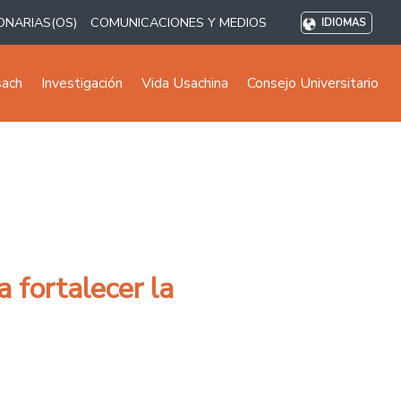
ONARIAS(OS)
COMUNICACIONES Y MEDIOS
IDIOMAS
sach
Investigación
Vida Usachina
Consejo Universitario
 fortalecer la