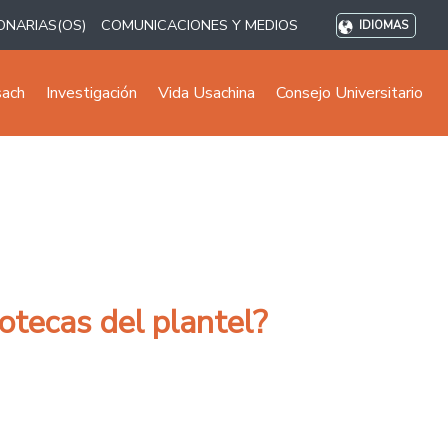
ONARIAS(OS)
COMUNICACIONES Y MEDIOS
IDIOMAS
sach
Investigación
Vida Usachina
Consejo Universitario
iotecas del plantel?