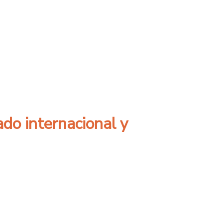
ta nocturna con un 20% de descuento en tod
ado internacional y