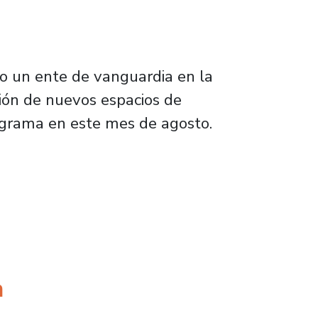
mo un ente de vanguardia en la
ación de nuevos espacios de
rograma en este mes de agosto.
eros dan vida a la parrilla cultural en Librer
a