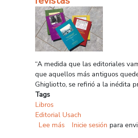
revistas
“A medida que las editoriales va
que aquellos más antiguos queden 
Ghigliotto, se refirió a la inédita
Tags
Libros
Editorial Usach
sobre “A menos de luca”:
Lee más
Inicie sesión
para envi