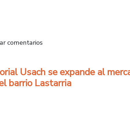
sta medianoche: Librería Usach prepara ven
ar comentarios
itorial Usach se expande al merc
el barrio Lastarria