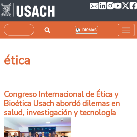
Pasar al contenido principal
Buscar
IDIOMAS
ética
Congreso Internacional de Ética y
Bioética Usach abordó dilemas en
salud, investigación y tecnología