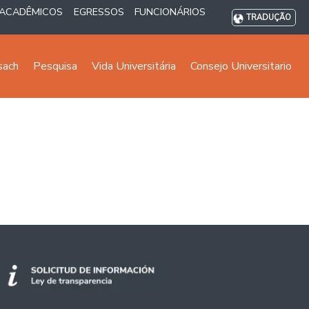
ACADÊMICOS
EGRESSOS
FUNCIONÁRIOS
TRADUÇÃO
sach
Pesquisa
Vida Universitária
Consejo Universitario