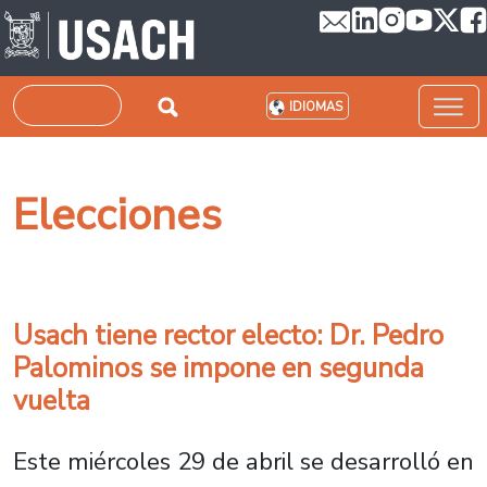
Pasar al contenido principal
Buscar
IDIOMAS
Elecciones
Usach tiene rector electo: Dr. Pedro
Palominos se impone en segunda
vuelta
Este miércoles 29 de abril se desarrolló en