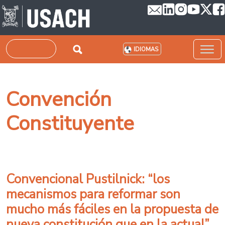
Pasar al contenido principal
Buscar
IDIOMAS
Convención
Constituyente
Convencional Pustilnick: “los
mecanismos para reformar son
mucho más fáciles en la propuesta de
nueva constitución que en la actual”