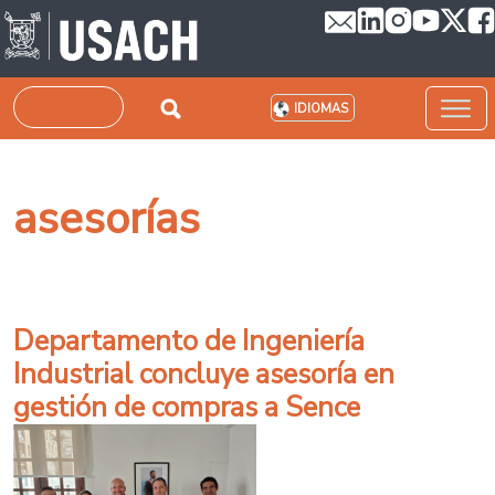
Pasar al contenido principal
Buscar
IDIOMAS
asesorías
Departamento de Ingeniería
Industrial concluye asesoría en
gestión de compras a Sence