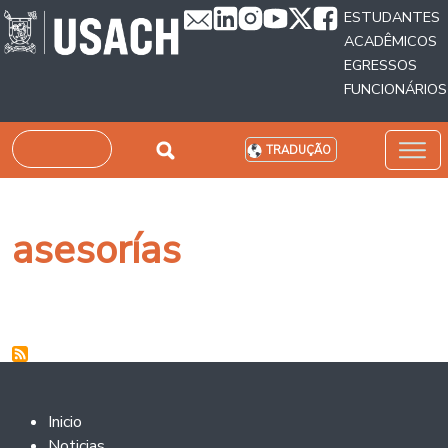
Passar para o conteúdo principal
ESTUDANTES
ACADÊMICOS
EGRESSOS
FUNCIONÁRIOS
Pesquisar
TRADUÇÃO
asesorías
Footer 2
Inicio
Noticias