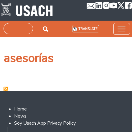
Skip to main content
Search
TRANSLATE
asesorías
Footer 2
Home
News
Soy Usach App Privacy Policy