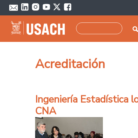
Pasar al contenido principal
Buscar
Acreditación
Ingeniería Estadística l
CNA