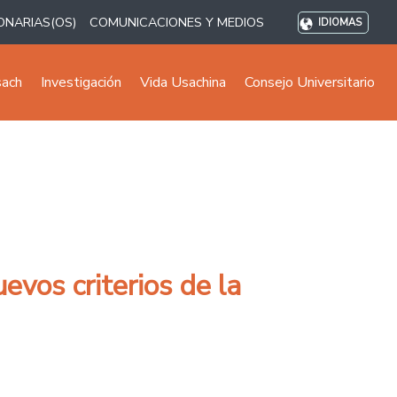
ONARIAS(OS)
COMUNICACIONES Y MEDIOS
IDIOMAS
sach
Investigación
Vida Usachina
Consejo Universitario
evos criterios de la