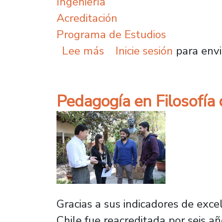
Ingeniería
Acreditación
Programa de Estudios
sobre Acreditada por s
Lee más
Inicie sesión
para envi
Pedagogía en Filosofía 
Gracias a sus indicadores de exce
Chile fue reacreditada por seis a