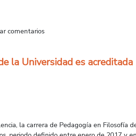
eis años en modalidad diurna y programa vesp
ar comentarios
de la Universidad es acreditada 
lencia, la carrera de Pedagogía en Filosofía 
ños, periodo definido entre enero de 2017 y e