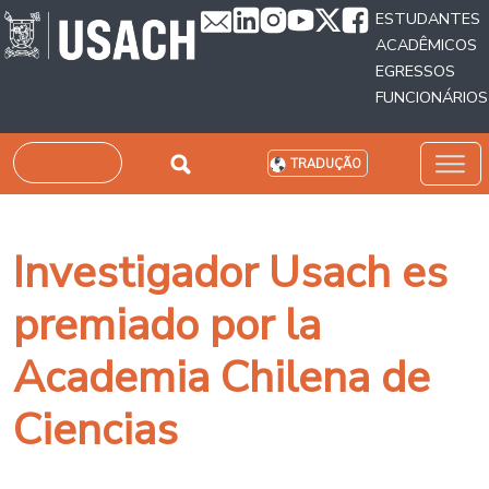
Passar para o conteúdo principal
ESTUDANTES
ACADÊMICOS
EGRESSOS
FUNCIONÁRIOS
Pesquisar
TRADUÇÃO
Investigador Usach es
premiado por la
Academia Chilena de
Ciencias