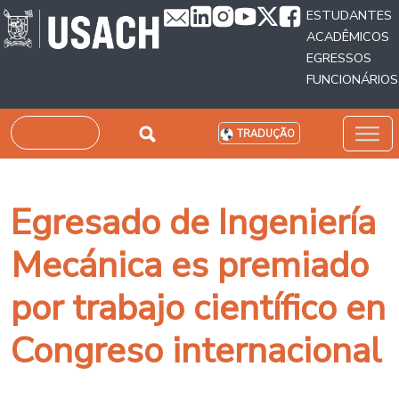
Passar para o conteúdo principal
ESTUDANTES
ACADÊMICOS
EGRESSOS
FUNCIONÁRIOS
Pesquisar
TRADUÇÃO
Egresado de Ingeniería
Mecánica es premiado
por trabajo científico en
Congreso internacional