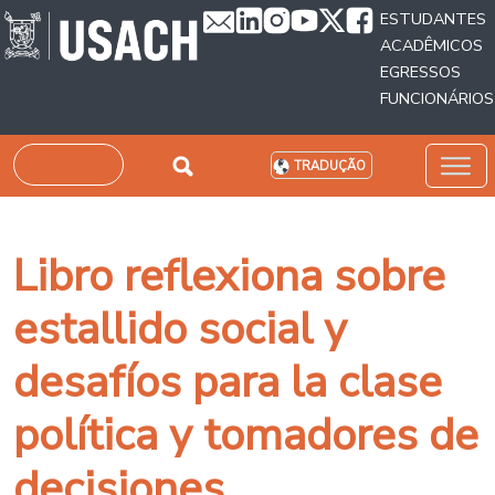
Passar para o conteúdo principal
ESTUDANTES
ACADÊMICOS
EGRESSOS
FUNCIONÁRIOS
Pesquisar
TRADUÇÃO
Libro reflexiona sobre
estallido social y
desafíos para la clase
política y tomadores de
decisiones