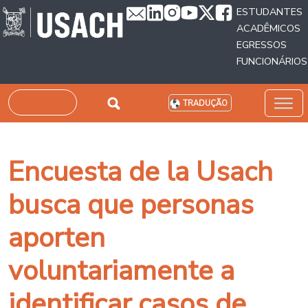
Passar para o conteúdo principal
ESTUDANTES
ACADÊMICOS
EGRESSOS
FUNCIONÁRIOS
Pesquisar
TRADUÇÃO
Encuesta de la Usach
busca que personas
aporten
voluntariamente a
identificar casos de