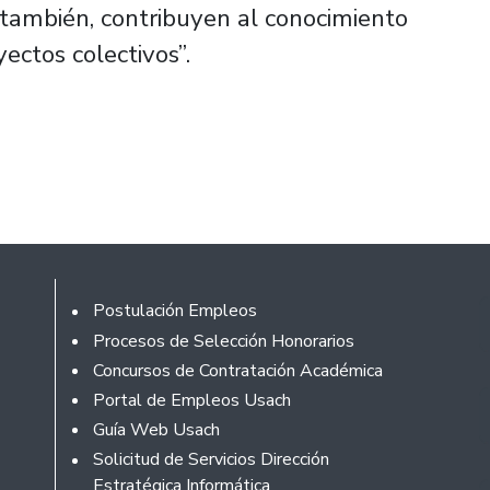
 también, contribuyen al conocimiento
ectos colectivos”.
Rodapé
Postulación Empleos
Procesos de Selección Honorarios
Concursos de Contratación Académica
Portal de Empleos Usach
Guía Web Usach
Solicitud de Servicios Dirección
Estratégica Informática