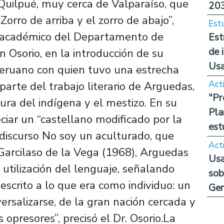
 Quilpué, muy cerca de Valparaíso, que
20
orro de arriba y el zorro de abajo”,
Est
l académico del Departamento de
Est
de 
on Osorio, en la introducción de su
Us
 peruano con quien tuvo una estrecha
Act
parte del trabajo literario de Arguedas,
"Pr
ura del indígena y el mestizo. En su
Pla
ciar un “castellano modificado por la
est
 discurso No soy un aculturado, que
Act
a Garcilaso de la Vega (1968), Arguedas
Usa
utilización del lenguaje, señalando
sob
escrito a lo que era como individuo: un
Ge
versalizarse, de la gran nación cercada y
opresores”, precisó el Dr. Osorio.La