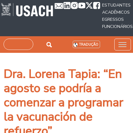
Passar para o conteúdo principal
ESTUDANTES
ACADÊMICOS
EGRESSOS
FUNCIONÁRIOS
Pesquisar
TRADUÇÃO
Dra. Lorena Tapia: “En
agosto se podría a
comenzar a programar
la vacunación de
refuerzo”