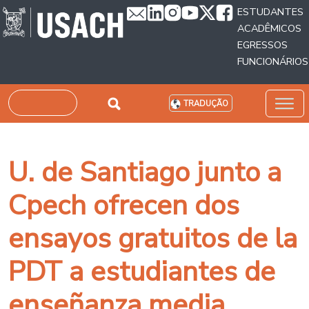
Passar para o conteúdo principal
ESTUDANTES
ACADÊMICOS
EGRESSOS
FUNCIONÁRIOS
Pesquisar
TRADUÇÃO
U. de Santiago junto a
Cpech ofrecen dos
ensayos gratuitos de la
PDT a estudiantes de
enseñanza media