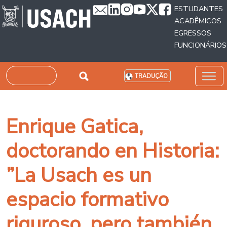
Passar para o conteúdo principal
ESTUDANTES
ACADÊMICOS
EGRESSOS
FUNCIONÁRIOS
Pesquisar
TRADUÇÃO
Enrique Gatica,
doctorando en Historia:
”La Usach es un
espacio formativo
riguroso, pero también