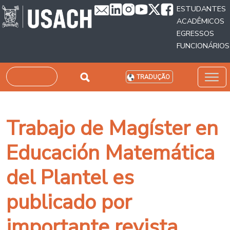
Passar para o conteúdo principal
ESTUDANTES
ACADÊMICOS
EGRESSOS
FUNCIONÁRIOS
Pesquisar
TRADUÇÃO
Trabajo de Magíster en
Educación Matemática
del Plantel es
publicado por
importante revista