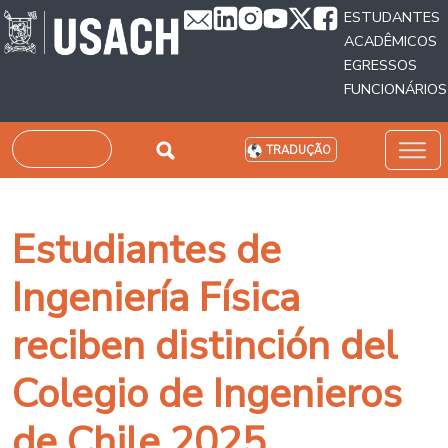
Passar para o conteúdo principal
ESTUDANTES
ACADÊMICOS
EGRESSOS
FUNCIONÁRIOS
Pesquisar
TRADUÇÃO
Estudiantes de
Ingeniería Física
reciben distinción del
Colegio de Ingenieros
de Chile 2025