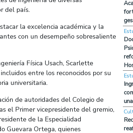
Aca
r del país.
for
ges
estacar la excelencia académica y la
Est
udiantes con un desempeño sobresaliente
Doc
Psi
ref
geniería Física Usach, Scarlette
Hos
incluidos entre los reconocidos por su
Est
ia universitaria.
Ing
com
pación de autoridades del Colegio de
una
las el Primer vicepresidente del gremio,
Cul
residente de la Especialidad
Rec
rdo Guevara Ortega, quienes
rea