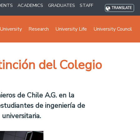
DENTS
ACADEMICS
GRADUATES
STAFF
TRANSLATE
University
Research
University Life
University Council
tinción del Colegio
eros de Chile A.G. en la
tudiantes de ingeniería de
universitaria.