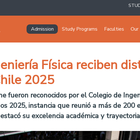
STU
Navegación principal
Admission
Study Programs
Faculties
Our 
eniería Física reciben dis
Chile 2025
e fueron reconocidos por el Colegio de Ingeni
 2025, instancia que reunió a más de 200 es
 destacó su excelencia académica y trayectoria 