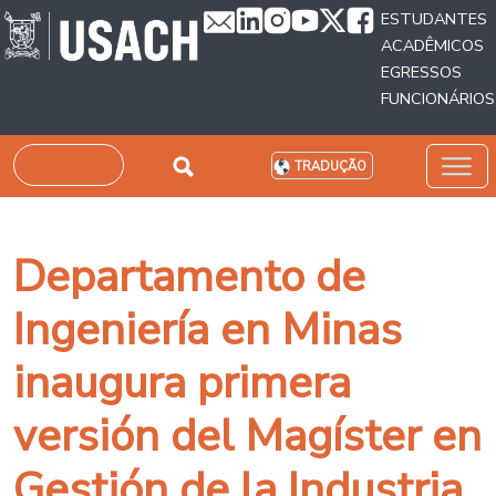
Passar para o conteúdo principal
ESTUDANTES
ACADÊMICOS
EGRESSOS
FUNCIONÁRIOS
Pesquisar
TRADUÇÃO
Departamento de
Ingeniería en Minas
inaugura primera
versión del Magíster en
Gestión de la Industria