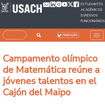
Passar para o conteúdo principal
ESTUDANTES
ACADÊMICOS
EGRESSOS
FUNCIONÁRIOS
Pesquisar
TRADUÇÃO
Campamento olímpico
de Matemática reúne a
jóvenes talentos en el
Cajón del Maipo