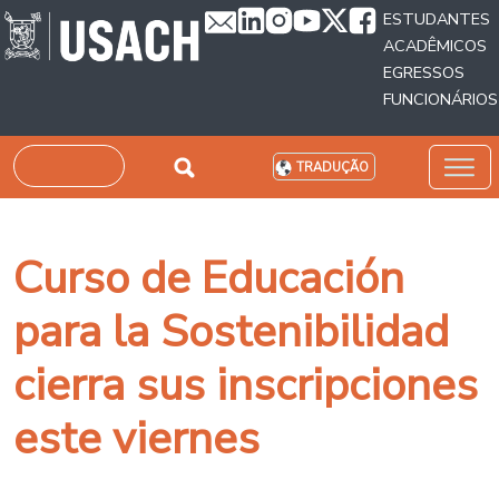
Passar para o conteúdo principal
ESTUDANTES
ACADÊMICOS
EGRESSOS
FUNCIONÁRIOS
Pesquisar
TRADUÇÃO
Curso de Educación
para la Sostenibilidad
cierra sus inscripciones
este viernes