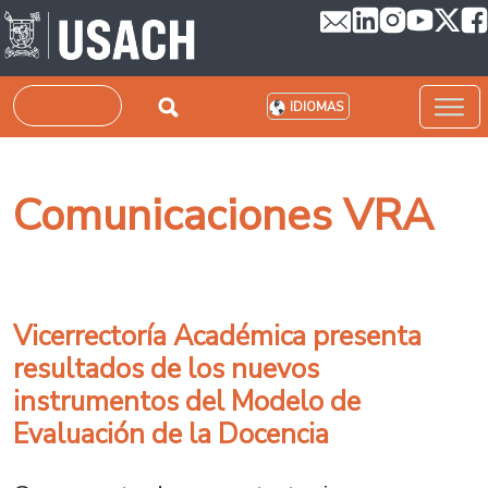
Pasar al contenido principal
Buscar
IDIOMAS
Comunicaciones VRA
Vicerrectoría Académica presenta
resultados de los nuevos
instrumentos del Modelo de
Evaluación de la Docencia