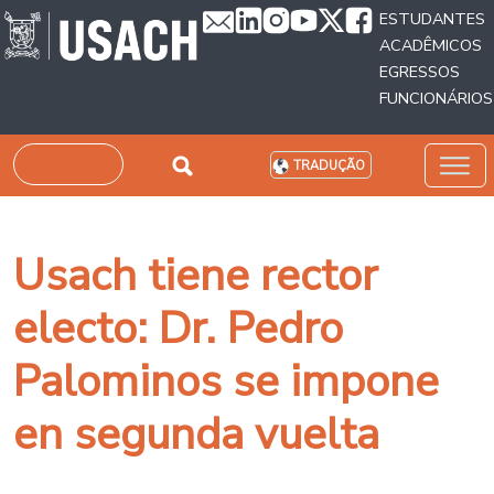
Passar para o conteúdo principal
ESTUDANTES
ACADÊMICOS
EGRESSOS
FUNCIONÁRIOS
Pesquisar
TRADUÇÃO
Usach tiene rector
electo: Dr. Pedro
Palominos se impone
en segunda vuelta