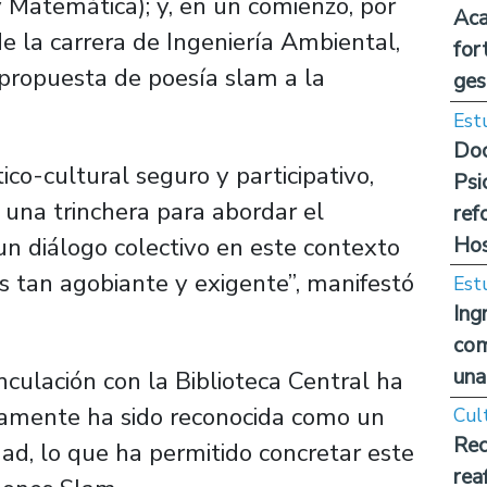
y Matemática); y, en un comienzo, por
Aca
e la carrera de Ingeniería Ambiental,
for
 propuesta de poesía slam a la
ges
Est
Doc
ico-cultural seguro y participativo,
Psi
a una trinchera para abordar el
ref
Hos
un diálogo colectivo en este contexto
s tan agobiante y exigente”, manifestó
Est
Ing
com
una
culación con la Biblioteca Central ha
camente ha sido reconocida como un
Cul
Rec
ad, lo que ha permitido concretar este
rea