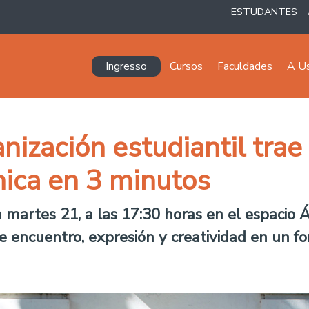
ESTUDANTES
Navegación principal
Ingresso
Cursos
Faculdades
A U
ización estudiantil trae 
nica en 3 minutos
martes 21, a las 17:30 horas en el espacio Ág
e encuentro, expresión y creatividad en un f