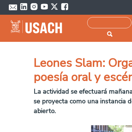
Passar para o conteúdo principal
Pesquisar
Leones Slam: Organ
poesía oral y escé
La actividad se efectuará mañana 
se proyecta como una instancia d
abierto.