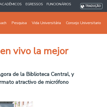
ACADÊMICOS
EGRESSOS
FUNCIONÁRIOS
TRADUÇÃO
sach
Pesquisa
Vida Universitária
Consejo Universitario
en vivo la mejor
ora de la Biblioteca Central, y
ormato atractivo de micrófono