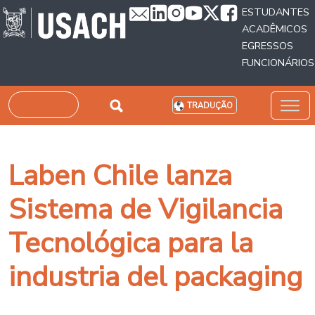
Passar para o conteúdo principal
ESTUDANTES
ACADÊMICOS
EGRESSOS
FUNCIONÁRIOS
Pesquisar
TRADUÇÃO
Laben Chile lanza
Sistema de Vigilancia
Tecnológica para la
industria del packaging