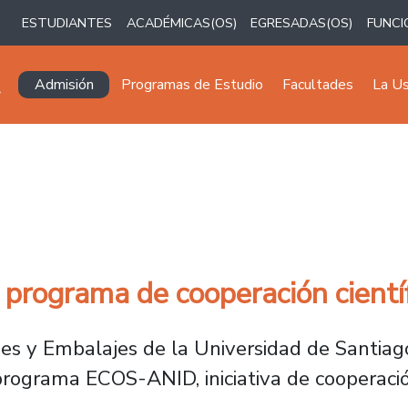
ESTUDIANTES
ACADÉMICAS(OS)
EGRESADAS(OS)
FUNCI
Navegación principal
Admisión
Programas de Estudio
Facultades
La U
 programa de cooperación científ
es y Embalajes de la Universidad de Santiago
ograma ECOS-ANID, iniciativa de cooperación 