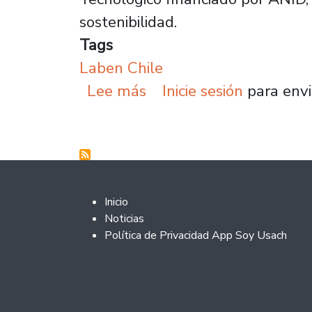
sostenibilidad.
Tags
Laben Chile
sobre Laben Chile estre
Lee más
Inicie sesión
para envi
Footer 2
Inicio
Noticias
Política de Privacidad App Soy Usach