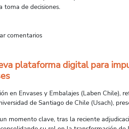
la toma de decisiones.
 Sistema de Vigilancia Tecnológica para la in
ar comentarios
va plataforma digital para impu
ses
ión en Envases y Embalajes (Laben Chile), ref
iversidad de Santiago de Chile (Usach), prese
n un momento clave, tras la reciente adjudic
consolidando su rol en la transformación de la