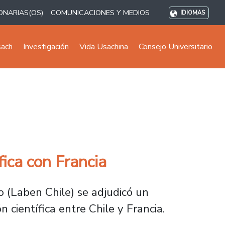
ONARIAS(OS)
COMUNICACIONES Y MEDIOS
IDIOMAS
sach
Investigación
Vida Usachina
Consejo Universitario
ica con Francia
 (Laben Chile) se adjudicó un
científica entre Chile y Francia.