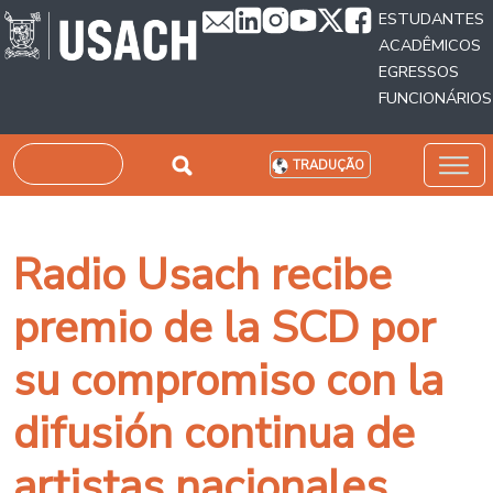
Passar para o conteúdo principal
ESTUDANTES
ACADÊMICOS
EGRESSOS
FUNCIONÁRIOS
Pesquisar
TRADUÇÃO
Radio Usach recibe
premio de la SCD por
su compromiso con la
difusión continua de
artistas nacionales