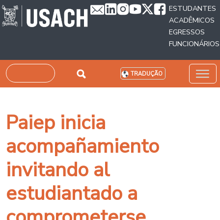
Passar para o conteúdo principal
ESTUDANTES
ACADÊMICOS
EGRESSOS
FUNCIONÁRIOS
Pesquisar
TRADUÇÃO
Paiep inicia
acompañamiento
invitando al
estudiantado a
comprometerse