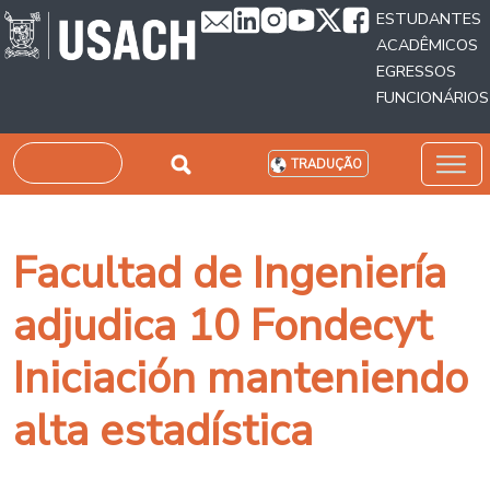
Passar para o conteúdo principal
ESTUDANTES
ACADÊMICOS
EGRESSOS
FUNCIONÁRIOS
Pesquisar
TRADUÇÃO
Facultad de Ingeniería
adjudica 10 Fondecyt
Iniciación manteniendo
alta estadística