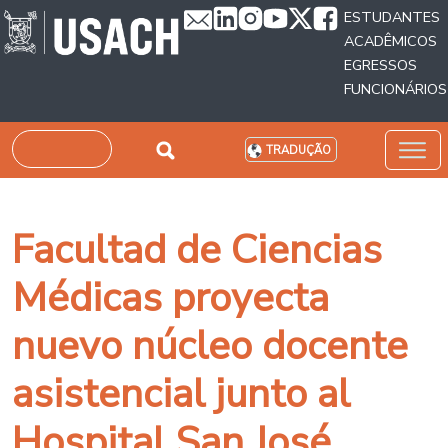
Passar para o conteúdo principal
ESTUDANTES
ACADÊMICOS
EGRESSOS
FUNCIONÁRIOS
Pesquisar
TRADUÇÃO
Facultad de Ciencias
Médicas proyecta
nuevo núcleo docente
asistencial junto al
Hospital San José