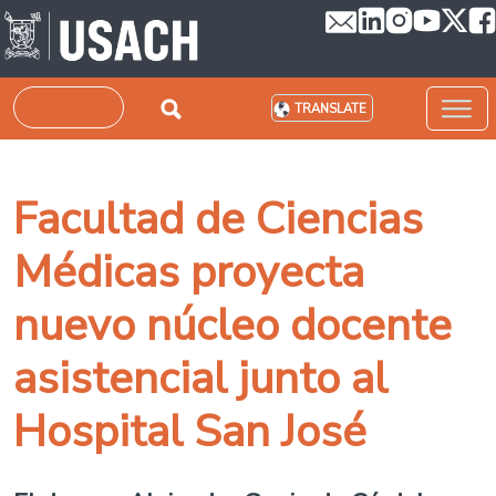
Skip to main content
Search
TRANSLATE
Facultad de Ciencias
Médicas proyecta
nuevo núcleo docente
asistencial junto al
Hospital San José