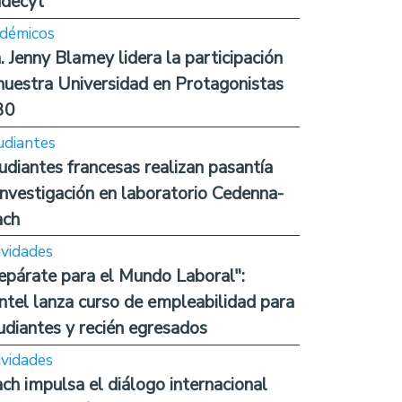
decyt
démicos
. Jenny Blamey lidera la participación
nuestra Universidad en Protagonistas
30
udiantes
udiantes francesas realizan pasantía
investigación en laboratorio Cedenna-
ach
ividades
epárate para el Mundo Laboral":
ntel lanza curso de empleabilidad para
udiantes y recién egresados
ividades
ch impulsa el diálogo internacional