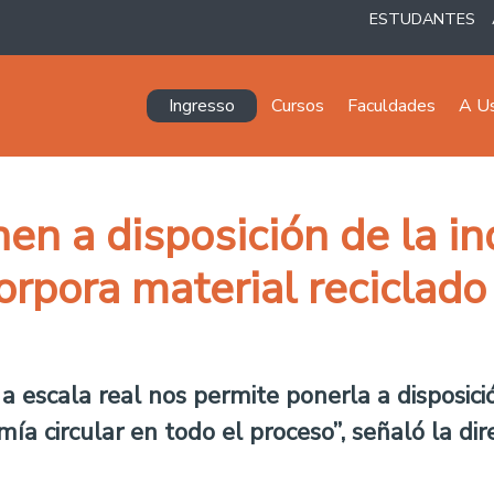
ESTUDANTES
Navegación principal
Ingresso
Cursos
Faculdades
A U
en a disposición de la in
orpora material reciclad
a escala real nos permite ponerla a disposici
ía circular en todo el proceso”, señaló la dir