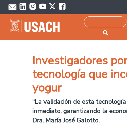
Passar para o conteúdo principal
Pesquisar
Investigadores pon
tecnología que inc
yogur
“La validación de esta tecnología 
inmediato, garantizando la econom
Dra. María José Galotto.