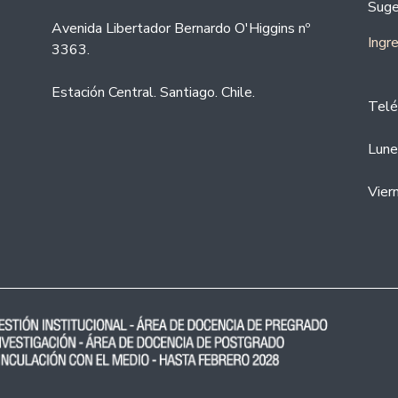
Suge
Avenida Libertador Bernardo O'Higgins nº
Ingr
3363.
Estación Central. Santiago. Chile.
Telé
Lune
Vier