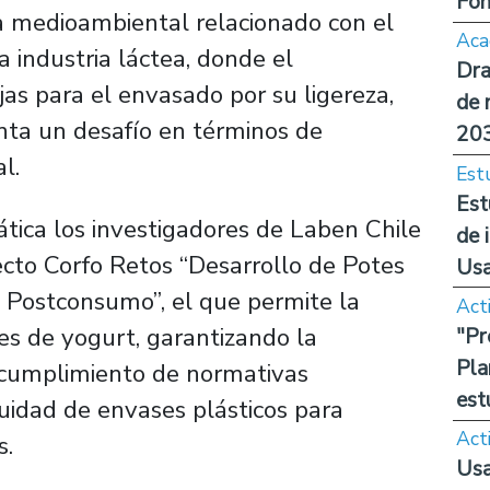
Fon
ma medioambiental relacionado con el
Aca
la industria láctea, donde el
Dra
jas para el envasado por su ligereza,
de 
senta un desafío en términos de
20
al.
Est
Est
ática los investigadores de Laben Chile
de 
cto Corfo Retos “Desarrollo de Potes
Us
o Postconsumo”, el que permite la
Act
s de yogurt, garantizando la
"Pr
Pla
l cumplimiento de normativas
est
cuidad de envases plásticos para
Act
s.
Usa