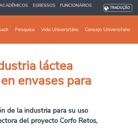
ACADÊMICOS
EGRESSOS
FUNCIONÁRIOS
TRADUÇÃO
sach
Pesquisa
Vida Universitária
Consejo Universitario
dustria láctea
o en envases para
ón de la industria para su uso
ectora del proyecto Corfo Retos,