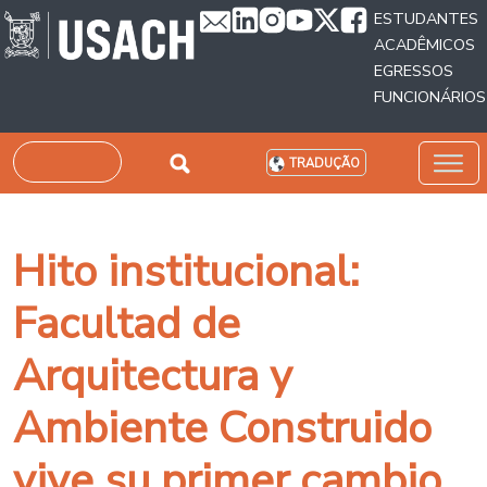
Passar para o conteúdo principal
ESTUDANTES
ACADÊMICOS
EGRESSOS
FUNCIONÁRIOS
Pesquisar
TRADUÇÃO
Hito institucional:
Facultad de
Arquitectura y
Ambiente Construido
vive su primer cambio