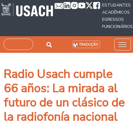
Passar para o conteúdo principal
ESTUDANTES
ACADÊMICOS
EGRESSOS
FUNCIONÁRIOS
Pesquisar
TRADUÇÃO
Radio Usach cumple
66 años: La mirada al
futuro de un clásico de
la radiofonía nacional