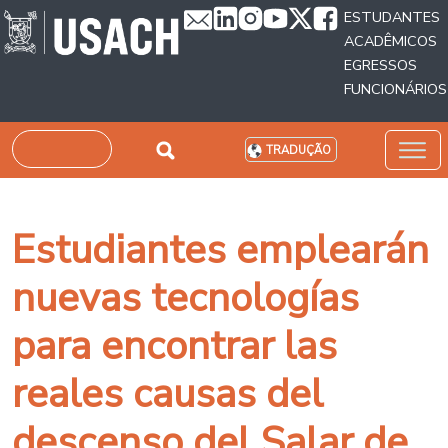
Passar para o conteúdo principal
ESTUDANTES
ACADÊMICOS
EGRESSOS
FUNCIONÁRIOS
Pesquisar
TRADUÇÃO
Estudiantes emplearán
nuevas tecnologías
para encontrar las
reales causas del
descenso del Salar de