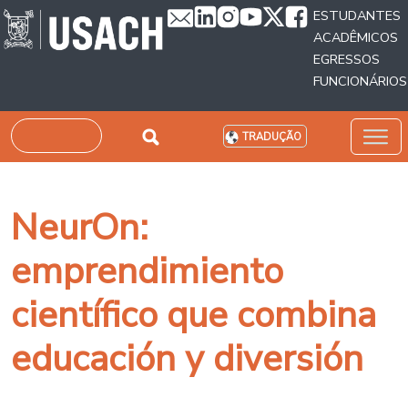
Passar para o conteúdo principal
ESTUDANTES
ACADÊMICOS
EGRESSOS
FUNCIONÁRIOS
Pesquisar
TRADUÇÃO
NeurOn:
emprendimiento
científico que combina
educación y diversión