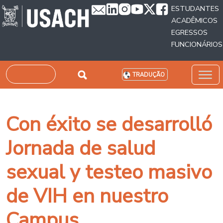
Passar para o conteúdo principal
ESTUDANTES
ACADÊMICOS
EGRESSOS
FUNCIONÁRIOS
Pesquisar
TRADUÇÃO
Con éxito se desarrolló
Jornada de salud
sexual y testeo masivo
de VIH en nuestro
Campus